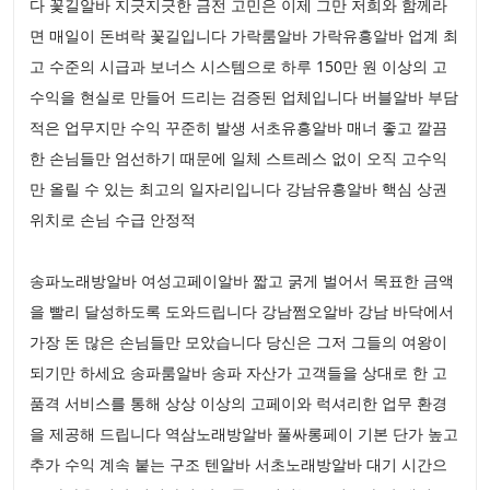
다 꽃길알바 지긋지긋한 금전 고민은 이제 그만 저희와 함께라
면 매일이 돈벼락 꽃길입니다 가락룸알바 가락유흥알바 업계 최
고 수준의 시급과 보너스 시스템으로 하루 150만 원 이상의 고
수익을 현실로 만들어 드리는 검증된 업체입니다 버블알바 부담
적은 업무지만 수익 꾸준히 발생 서초유흥알바 매너 좋고 깔끔
한 손님들만 엄선하기 때문에 일체 스트레스 없이 오직 고수익
만 올릴 수 있는 최고의 일자리입니다 강남유흥알바 핵심 상권
위치로 손님 수급 안정적
송파노래방알바 여성고페이알바 짧고 굵게 벌어서 목표한 금액
을 빨리 달성하도록 도와드립니다 강남쩜오알바 강남 바닥에서
가장 돈 많은 손님들만 모았습니다 당신은 그저 그들의 여왕이
되기만 하세요 송파룸알바 송파 자산가 고객들을 상대로 한 고
품격 서비스를 통해 상상 이상의 고페이와 럭셔리한 업무 환경
을 제공해 드립니다 역삼노래방알바 풀싸롱페이 기본 단가 높고
추가 수익 계속 붙는 구조 텐알바 서초노래방알바 대기 시간으