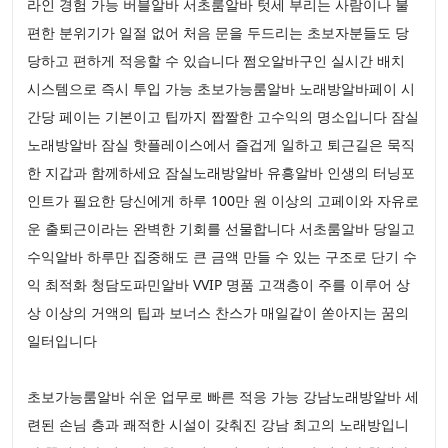
라인 경험 가능 버블알바 서초룸알바 텃세 부리는 사람이나 불
편한 분위기가 일절 없어 처음 문을 두드리는 초보자분들도 당
당하고 편하게 적응할 수 있습니다 쩜오알바구인 실시간 배치
시스템으로 즉시 투입 가능 초보가능룸알바 노래방알바페이 시
간당 페이는 기본이고 팁까지 짭짤한 고수익의 명소입니다 잠실
노래방알바 잠실 핫플레이스에서 즐겁게 일하고 퇴근길은 묵직
한 지갑과 함께하세요 잠실노래방알바 유흥알바 인생의 터닝포
인트가 필요한 당신에게 하루 100만 원 이상의 고페이와 자유로
운 출퇴근이라는 완벽한 기회를 선물합니다 서초룸알바 당일고
수익알바 하루만 집중해도 큰 금액 만들 수 있는 구조로 단기 수
익 최적화 청담도파민알바 VVIP 명품 고객층이 주를 이루어 상
상 이상의 거액의 팁과 보너스 찬스가 매일같이 쏟아지는 꿈의
일터입니다
초보가능룸알바 쉬운 업무로 빠른 적응 가능 강남노래방알바 세
련된 손님 층과 쾌적한 시설이 갖춰진 강남 최고의 노래방입니